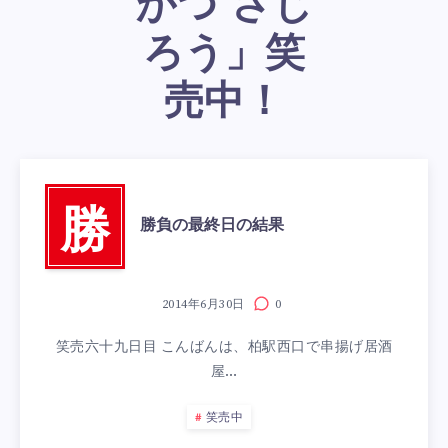
かつ さじ
ろう」笑
売中！
勝
勝負の最終日の結果
2014年6月30日
0
笑売六十九日目 こんばんは、柏駅西口で串揚げ居酒
屋…
笑売中