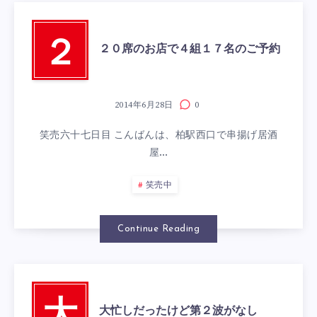
２
２０席のお店で４組１７名のご予約
2014年6月28日
0
笑売六十七日目 こんばんは、柏駅西口で串揚げ居酒
屋…
笑売中
Continue Reading
大忙しだったけど第２波がなし