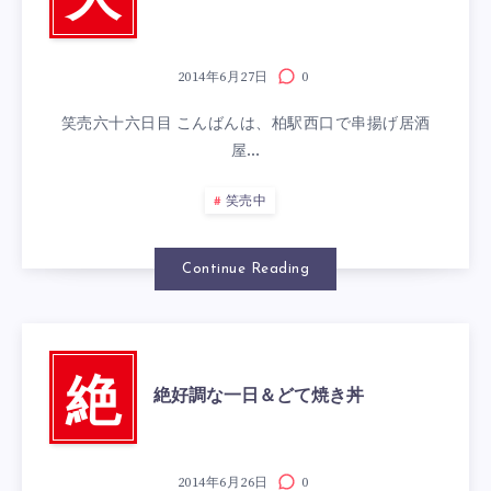
大
2014年6月27日
0
笑売六十六日目 こんばんは、柏駅西口で串揚げ居酒
屋…
笑売中
Continue Reading
絶
絶好調な一日＆どて焼き丼
2014年6月26日
0