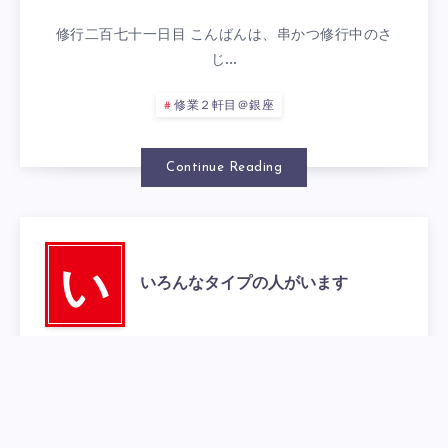
修行二百七十一日目 こんばんは、串かつ修行中のさ
じ…
修業２軒目＠銀座
Continue Reading
い
いろんなタイプの人がいます
2012年5月26日
0
修行二七十日目 こんばんは、串かつ修行中のさじろ
う…