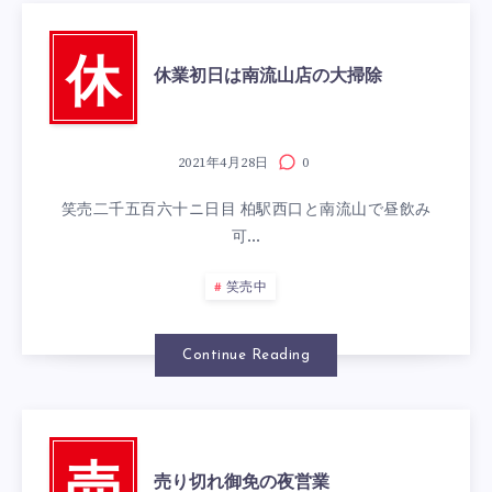
休
休業初日は南流山店の大掃除
2021年4月28日
0
笑売二千五百六十ニ日目 柏駅西口と南流山で昼飲み
可…
笑売中
Continue Reading
売り切れ御免の夜営業