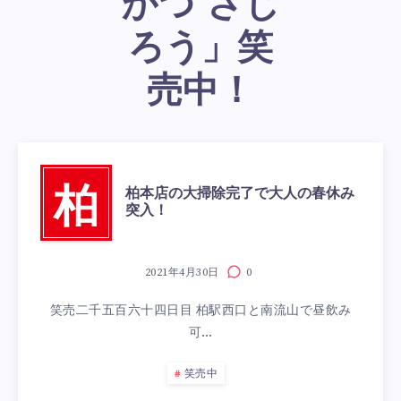
かつ さじ
ろう」笑
売中！
柏本店の大掃除完了で大人の春休み
柏
突入！
2021年4月30日
0
笑売二千五百六十四日目 柏駅西口と南流山で昼飲み
可…
笑売中