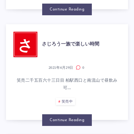
Continue Reading
さ
さじろう一族で楽しい時間
2021年4月29日
0
笑売二千五百六十三日目 柏駅西口と南流山で昼飲み
可…
笑売中
Continue Reading