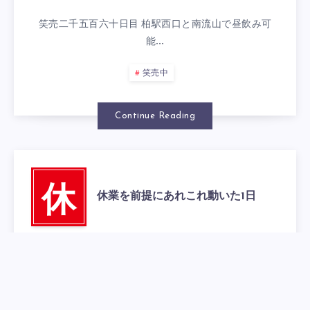
笑売二千五百六十日目 柏駅西口と南流山で昼飲み可
能…
笑売中
Continue Reading
休
休業を前提にあれこれ動いた1日
2021年4月25日
0
笑売二千五百五十九日目 柏駅西口と南流山で昼飲み
可…