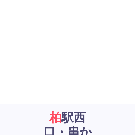
柏駅西
口・串か