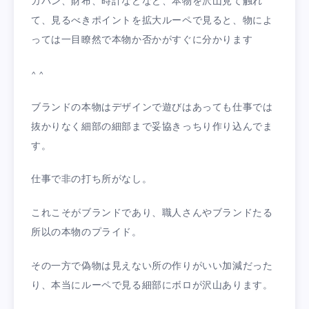
カバン、財布、時計などなど、本物を沢山見て触れ
て、見るべきポイントを拡大ルーペで見ると、物によ
っては一目瞭然で本物か否かがすぐに分かります
^ ^
ブランドの本物はデザインで遊びはあっても仕事では
抜かりなく細部の細部まで妥協きっちり作り込んでま
す。
仕事で非の打ち所がなし。
これこそがブランドであり、職人さんやブランドたる
所以の本物のプライド。
その一方で偽物は見えない所の作りがいい加減だった
り、本当にルーペで見る細部にボロが沢山あります。