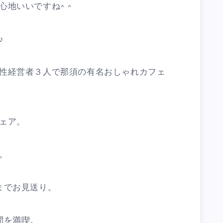
地いいですね^ ^
♪
性経営者３人で那須の有名おしゃれカフェ
ェア。
。
までお見送り。
間を満喫。