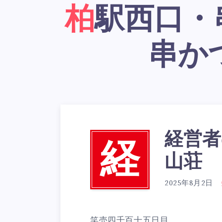
柏駅西口・串かつ居酒屋「大阪新世界
串か
経営者
経
山荘
2025年8月2日
笑売四千百十五日目