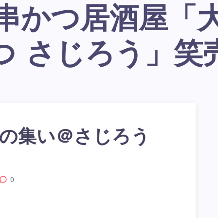
つ さじろう」笑
の集い＠さじろう
0