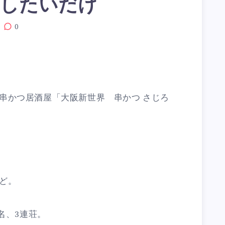
援したいだけ
0
串かつ居酒屋「大阪新世界 串かつ さじろ
ど。
名、3連荘。