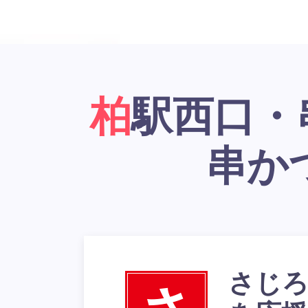
柏駅西口・串かつ居酒屋「大阪新世界
串か
さじろ