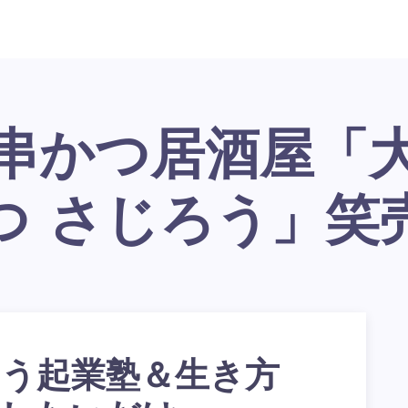
つ さじろう」笑
う起業塾＆生き方