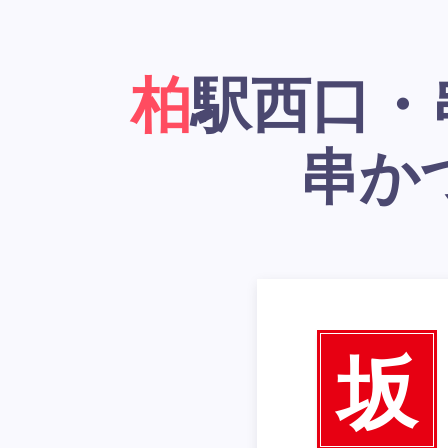
柏駅西口・串かつ居酒屋「大阪新世界
串か
坂