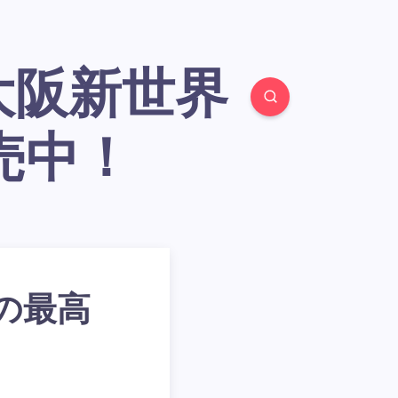
売中！
の最高