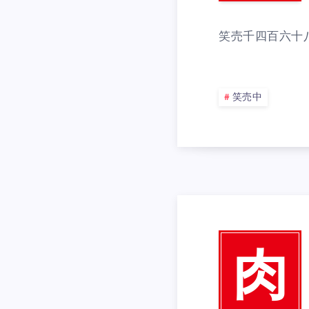
笑売千四百六十
笑売中
肉