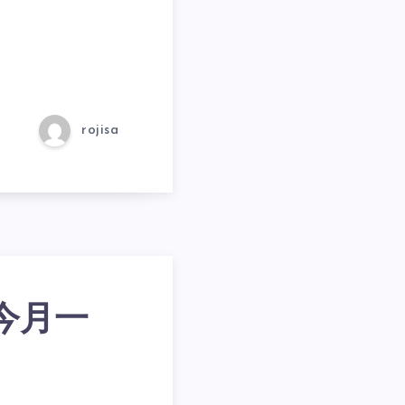
…
rojisa
今月一