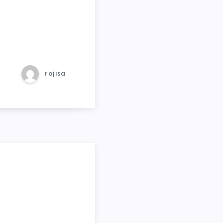
…
rojisa