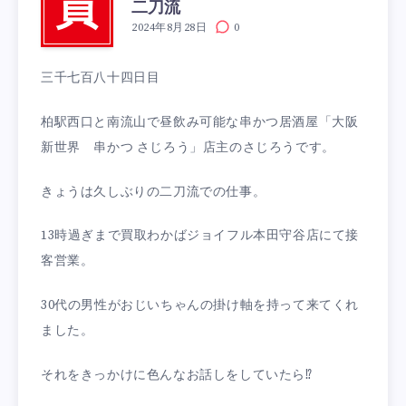
買
二刀流
2024年8月28日
0
三千七百八十四日目
柏駅西口と南流山で昼飲み可能な串かつ居酒屋「大阪
新世界 串かつ さじろう」店主のさじろうです。
きょうは久しぶりの二刀流での仕事。
13時過ぎまで買取わかばジョイフル本田守谷店にて接
客営業。
30代の男性がおじいちゃんの掛け軸を持って来てくれ
ました。
それをきっかけに色んなお話しをしていたら⁉︎