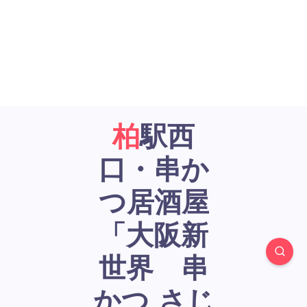
柏駅西
口・串か
つ居酒屋
「大阪新
世界 串
かつ さじ