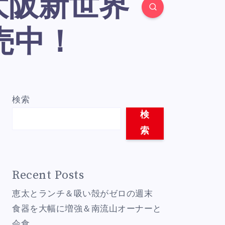
売中！
検索
検
索
Recent Posts
恵太とランチ＆吸い殻がゼロの週末
食器を大幅に増強＆南流山オーナーと
会食