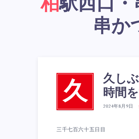
柏駅西口・串かつ居酒屋「大阪新世界
串か
久しぶ
久
時間を
2024年8月9日
三千七百六十五日目