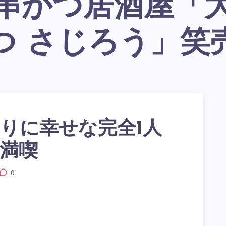
つ さじろう」笑
りに幸せな完全1人
満喫
0