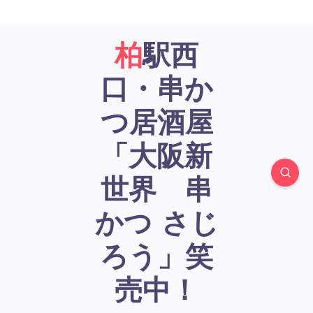
柏駅西
口・串か
つ居酒屋
「大阪新
世界 串
かつ さじ
ろう」笑
売中！