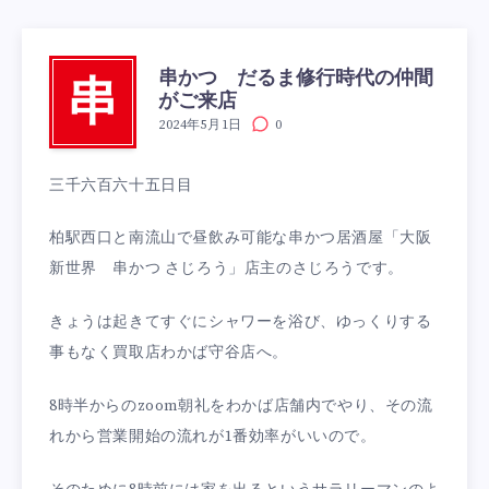
串かつ だるま修行時代の仲間
串
がご来店
2024年5月1日
0
三千六百六十五日目
柏駅西口と南流山で昼飲み可能な串かつ居酒屋「大阪
新世界 串かつ さじろう」店主のさじろうです。
きょうは起きてすぐにシャワーを浴び、ゆっくりする
事もなく買取店わかば守谷店へ。
8時半からのzoom朝礼をわかば店舗内でやり、その流
れから営業開始の流れが1番効率がいいので。