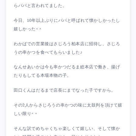
らパパと言われてました。
今日、10年以上ぶりにパパと呼ばれて懐かしかったし
嬉しかった^ ^
わかばでの営業後はさじろう柏本店に招待し、さじろ
うの串かつを食べてもらいました♪
なんせあいかは今も串かつだるま総本店で働き、揚げ
たりもしてる本場本物の子。
田口くんはだるまで店長にまでなった子ですから。
その2人からさじろうの串かつの味に太鼓判を頂けて嬉
しい限り^ ^
そんな訳でめちゃくちゃ楽しくて嬉しい、そして懐か