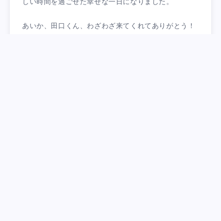
しい時間を過ごせた幸せな一日になりました。
あいか、田口くん、わざわざ来てくれてありがとう！
Categorized in:
笑売中
コメントを残す