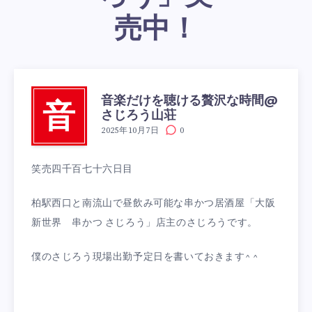
売中！
音楽だけを聴ける贅沢な時間@
音
さじろう山荘
2025年10月7日
0
笑売四千百七十六日目
柏駅西口と南流山で昼飲み可能な串かつ居酒屋「大阪
新世界 串かつ さじろう」店主のさじろうです。
僕のさじろう現場出勤予定日を書いておきます^ ^