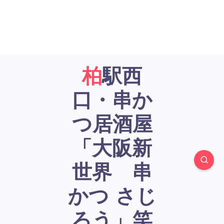
柏駅西
口・串か
つ居酒屋
「大阪新
世界 串
かつ さじ
ろう」笑