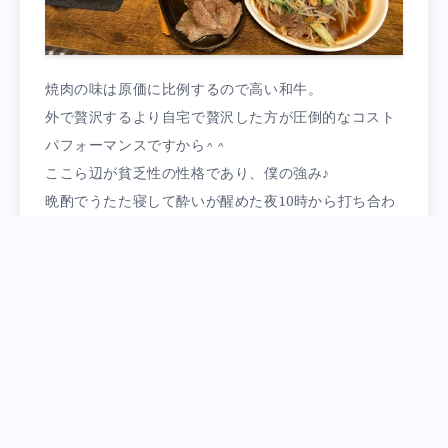
焼肉の味は原価に比例するので高い和牛。
外で贅沢するより自宅で贅沢した方が圧倒的なコスト
パフォーマンスですから^ ^
ここら辺が貧乏性の性格であり、僕の強み♪
晩酌でうたた寝して酔いが醒めた夜10時から打ち合わ
せ。
その後、眠くなるまでアマプラで『鬼滅の刃』を鑑
賞。
本当に心と身体をゆっくり休めた幸せな一日。
明日もさじろう山荘の時間と空間を満喫し、英気を満
タンにしたいと思います^ ^
Categorized in: