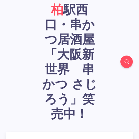
柏駅西
口・串か
つ居酒屋
「大阪新
世界 串
かつ さじ
ろう」笑
売中！