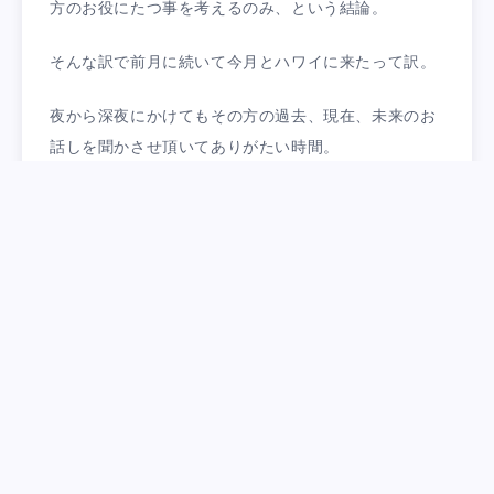
方のお役にたつ事を考えるのみ、という結論。
そんな訳で前月に続いて今月とハワイに来たって訳。
夜から深夜にかけてもその方の過去、現在、未来のお
話しを聞かさせ頂いてありがたい時間。
一見したら遊んでると思われる行動に見えても、すご
いアイデアはリラックス状態でこそ降りてくるもの。
きょうも僕の人生の中で忘れられない沢山のかけがえ
のない思い出が出来ました。
ハワイにくる値段だけをみたら決して安くはありませ
ん。
でもその価値を考えればそんじょそこらの経営コミュ
ニティよりはるかに実戦を学べる環境。