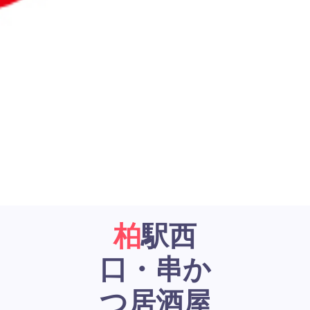
柏駅西
口・串か
つ居酒屋