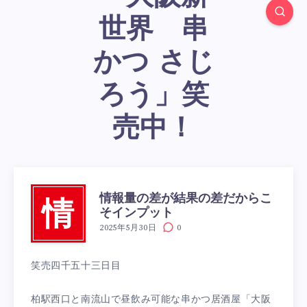
世界 串
かつ さじ
ろう」笑
売中！
情報量の差が結果の差だからこ
情
そインプット
2025年5月30日
0
笑売四千五十三日目
柏駅西口と南流山で昼飲み可能な串かつ居酒屋「大阪