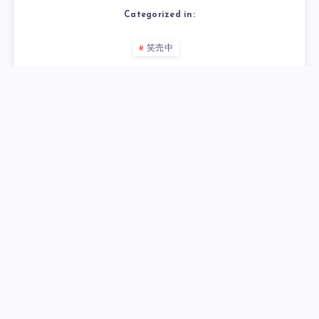
Categorized in:
笑売中
#串かつ
#買取
,
Tagged in:
Related Articles
恵太とランチ＆吸い殻がゼロの週末
恵
2026年8月7日
食器を大幅に増強＆南流山オーナーと会食
食
2026年8月6日