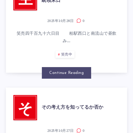
生
統領来日
2025年10月28日
0
笑売四千百九十六日目 柏駅西口と南流山で昼飲
み…
笑売中
Continue Reading
そ
その考え方を知ってるか否か
2025年10月27日
0