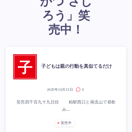
かつ さじ
ろう」笑
売中！
子
子どもは親の行動を真似てるだけ
2025年10月31日
0
笑売四千百九十九日目 柏駅西口と南流山で昼飲
み…
笑売中