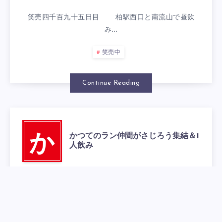
笑売四千百九十五日目 柏駅西口と南流山で昼飲
み…
笑売中
Continue Reading
かつてのラン仲間がさじろう集結＆1
か
人飲み
2025年10月26日
0
笑売四千百九十四日目 柏駅西口と南流山で昼飲
み…