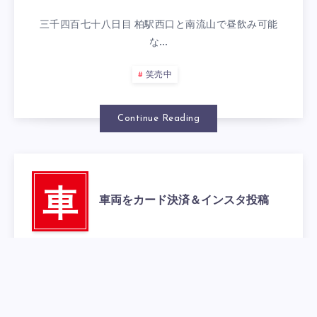
三千四百七十八日目 柏駅西口と南流山で昼飲み可能
な…
笑売中
Continue Reading
車
車両をカード決済＆インスタ投稿
2023年10月26日
0
三千四百七十七日目 柏駅西口と南流山で昼飲み可能
な…