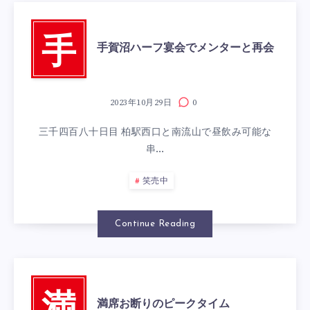
手
手賀沼ハーフ宴会でメンターと再会
2023年10月29日
0
三千四百八十日目 柏駅西口と南流山で昼飲み可能な
串…
笑売中
Continue Reading
満席お断りのピークタイム