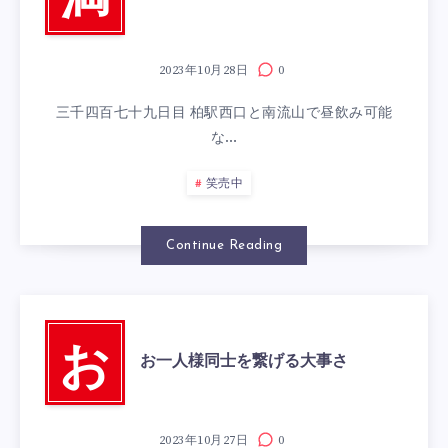
満
2023年10月28日
0
三千四百七十九日目 柏駅西口と南流山で昼飲み可能
な…
笑売中
Continue Reading
お
お一人様同士を繋げる大事さ
2023年10月27日
0