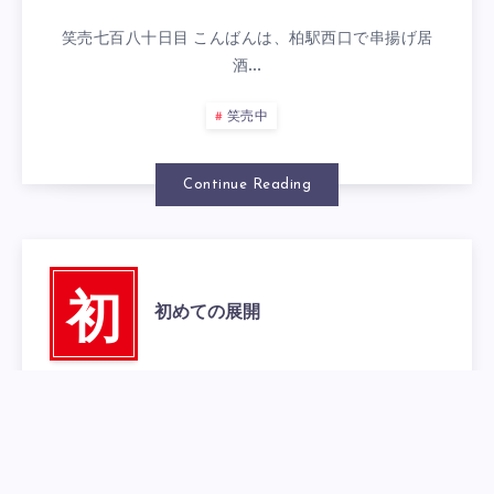
笑売七百八十日目 こんばんは、柏駅西口で串揚げ居
酒…
笑売中
Continue Reading
初
初めての展開
2016年6月25日
0
笑売七百七十九日目 こんばんは、柏駅西口で串揚げ
居…