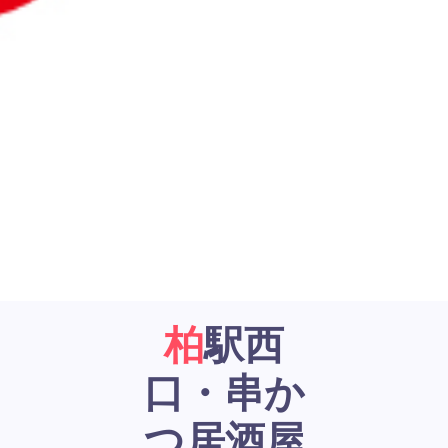
柏駅西
口・串か
つ居酒屋