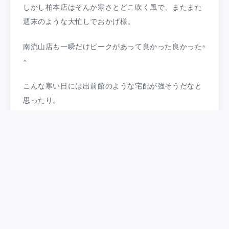
しかし柏本店はそんか寒さとどこ吹く風で、またまた
週末のような大忙しでおかげ様。
南流山店も一瞬だけピークがあって良かった良かった^
^
こんな寒い日には出前館のような宅配が強そうだなと
思ったり。
南流山店の今後がますます楽しみになってきてるきょ
うこの頃です^ ^
Categorized in:
笑売中