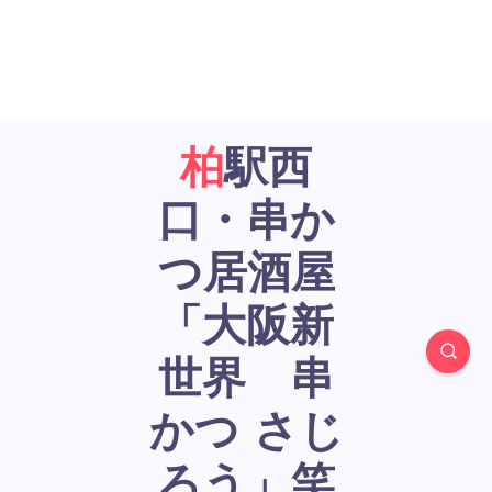
柏駅西
口・串か
つ居酒屋
「大阪新
世界 串
かつ さじ
ろう」笑