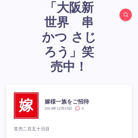
「大阪新
世界 串
かつ さじ
ろう」笑
売中！
嫁様一族をご招待
嫁
2014年12月30日
0
笑売二百五十日目