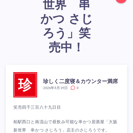
世界 串
かつ さじ
ろう」笑
売中！
珍しく二度寝＆カウンター満席
珍
2026年5月19日
0
笑売四千三百八十九日目
柏駅西口と南流山で昼飲み可能な串かつ居酒屋「大阪
新世界 串かつ さじろう」店主のさじろうです。