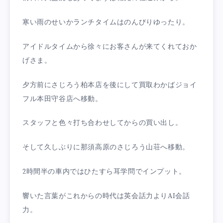
寒い雨のせいかランチタイムはのんびりゆったり。
アイドルタイムから徐々にお客さんが来てくれておか
げさま。
夕方前にさじろう柏本店を後にして買取わかばジョイ
フル本田守谷店へ移動。
スタッフと色々打ち合わせしてからの買い出し。
そして久しぶりに那須高原のさじろう山荘へ移動。
2時間半の車内ではひたすら耳学問でインプット。
響いた言葉がこれからの時代は英会話力よりAI会話
力。