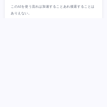
このAIを使う流れは加速することあれ後退することは
ありえない。
なぜなら使ってる僕自身も見に染みて感じるけど、AI
は便利、早すぎ、楽ちんだから。
世の中は便利さが勝つように決まってるからね。
そんな勉強になった車内でした。
さじろう山荘に着いてからはサクッと料理を作って1人
晩酌。
久しぶりに完全1人の環境で2026年の構想を練りたい
と思います♪
Categorized in: