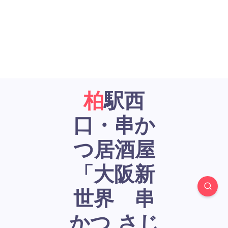
柏駅西
口・串か
つ居酒屋
「大阪新
世界 串
かつ さじ