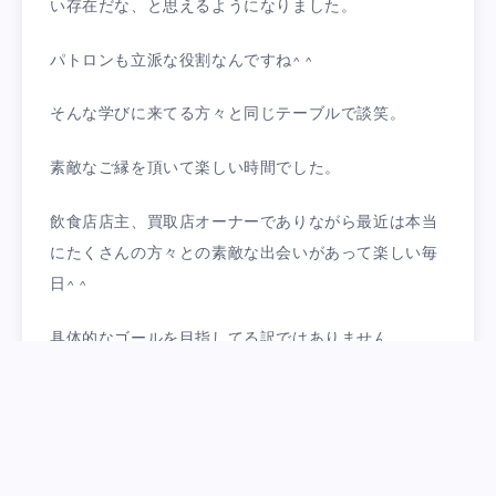
い存在だな、と思えるようになりました。
パトロンも立派な役割なんですね^ ^
そんな学びに来てる方々と同じテーブルで談笑。
素敵なご縁を頂いて楽しい時間でした。
飲食店店主、買取店オーナーでありながら最近は本当
にたくさんの方々との素敵な出会いがあって楽しい毎
日^ ^
具体的なゴールを目指してる訳ではありません。
でも今の行動の延長線上に大きく飛躍する未来が待っ
てるような気がします。
運やチャンスは人が持ってくるもんですから。