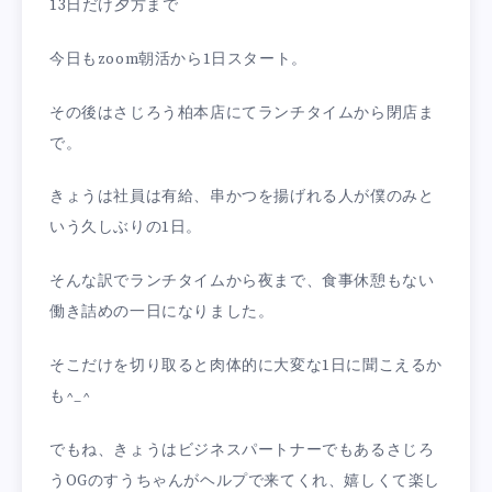
13日だけ夕方まで
今日もzoom朝活から1日スタート。
その後はさじろう柏本店にてランチタイムから閉店ま
で。
きょうは社員は有給、串かつを揚げれる人が僕のみと
いう久しぶりの1日。
そんな訳でランチタイムから夜まで、食事休憩もない
働き詰めの一日になりました。
そこだけを切り取ると肉体的に大変な1日に聞こえるか
も^_^
でもね、きょうはビジネスパートナーでもあるさじろ
うOGのすうちゃんがヘルプで来てくれ、嬉しくて楽し