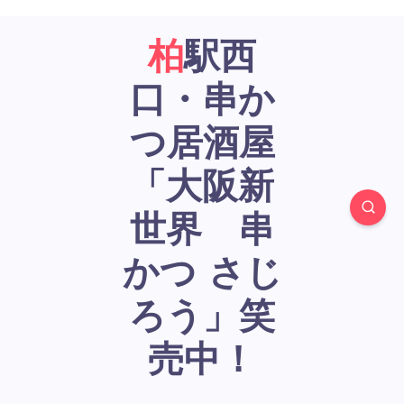
柏駅西
口・串か
つ居酒屋
「大阪新
世界 串
かつ さじ
ろう」笑
売中！