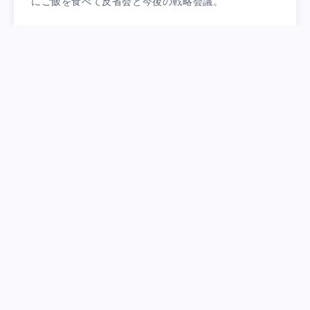
にご飯を食べて反省会と今後の戦略会議。
これまた実りある時間になって良かったです。
きょうもいい一日になり、感謝感謝大感謝です。
Categorized in:
笑売中
#串かつ
#買取
,
Tagged in:
Related Articles
恵太とランチ＆吸い殻がゼロの週末