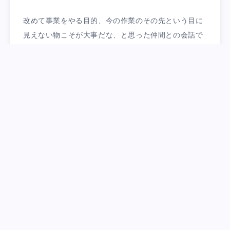
改めて事業をやる目的、今の作業のその先という目に
見えない物こそが大事だな、と思った仲間との会話で
した。
そもそも40歳を超えたらいいも悪いも全ては自分のせ
いですからね^ ^
Categorized in:
笑売中
#串かつ
#買取
,
Tagged in: