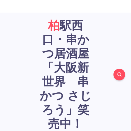
柏駅西
口・串か
つ居酒屋
「大阪新
世界 串
かつ さじ
ろう」笑
売中！