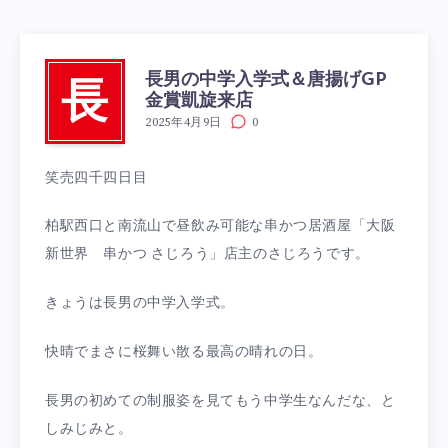
長男の中学入学式＆唐揚げGP
長
金賞凱旋来店
2025年4月9日
0
笑売四千四日目
柏駅西口と南流山で昼飲み可能な串かつ居酒屋「大阪
新世界 串かつ さじろう」店主のさじろうです。
きょうは長男の中学入学式。
快晴でまさに桜舞い散る最高の晴れの日。
長男の初めての制服姿を見てもう中学生なんだな、と
しみじみと。