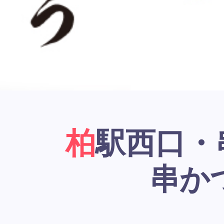
柏駅西口・串かつ居酒屋「大阪新世界
串か