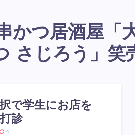
つ さじろう」笑
択で学生にお店を
打診
0