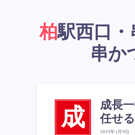
柏駅西口・串かつ居酒屋「大阪新世界
串か
成長一
成
任せる
2025年1月9日