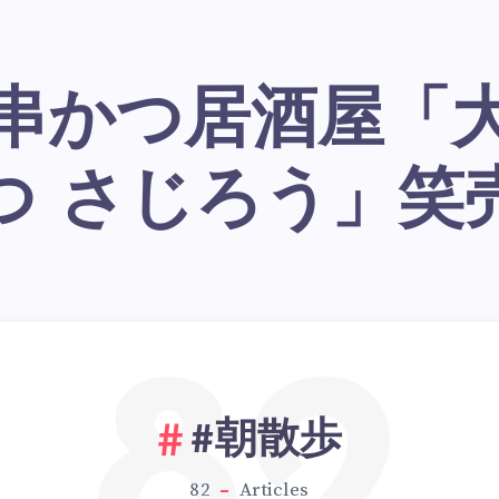
つ さじろう」笑
82
#朝散歩
82
Articles