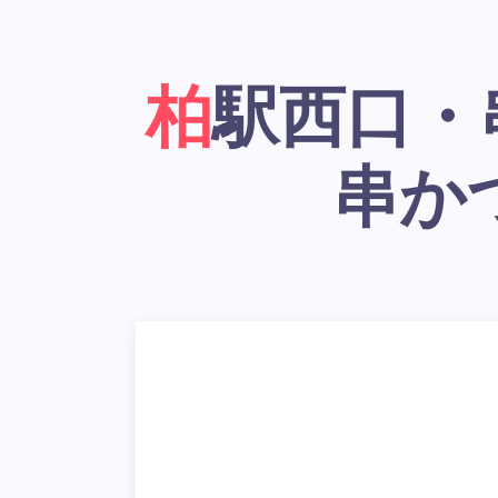
柏駅西口・串かつ居酒屋「大阪新世界
串か