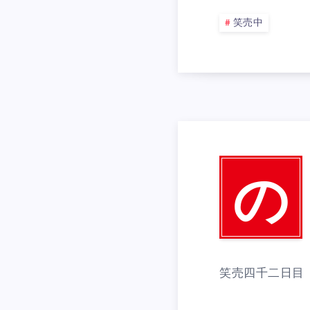
笑売中
の
笑売四千二日目