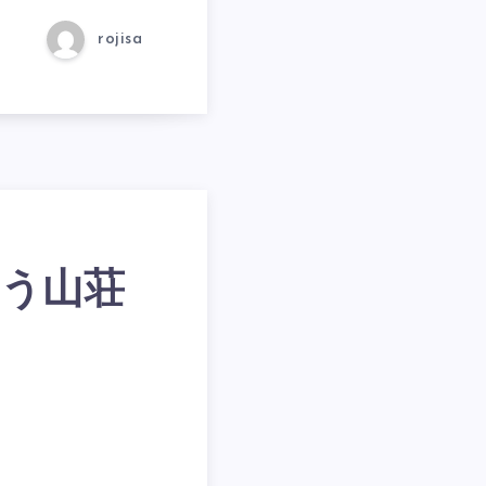
rojisa
ろう山荘
…