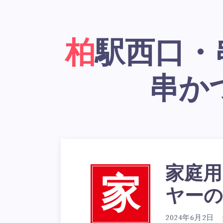
柏駅西口・串かつ居酒屋「大阪新世界
串か
家庭用
家
ヤーの
2024年6月2日