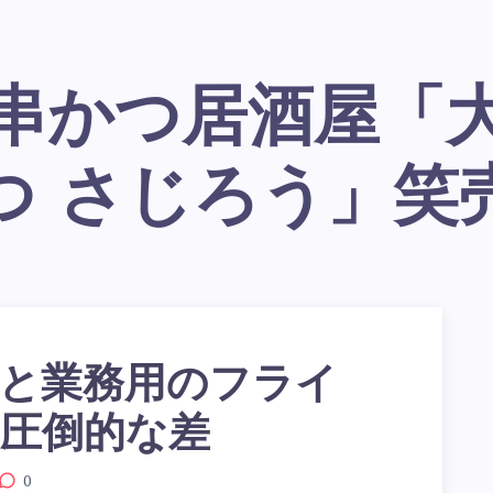
つ さじろう」笑
と業務用のフライ
圧倒的な差
0