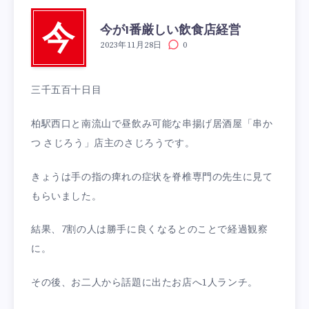
今が1番厳しい飲食店経営
今
2023年11月28日
0
三千五百十日目
柏駅西口と南流山で昼飲み可能な串揚げ居酒屋「串か
つ さじろう」店主のさじろうです。
きょうは手の指の痺れの症状を脊椎専門の先生に見て
もらいました。
結果、7割の人は勝手に良くなるとのことで経過観察
に。
その後、お二人から話題に出たお店へ1人ランチ。