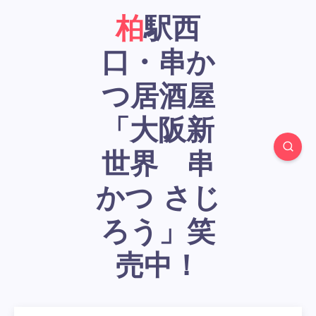
柏駅西
口・串か
つ居酒屋
「大阪新
世界 串
かつ さじ
ろう」笑
売中！