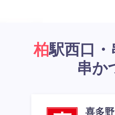
柏駅西口・串かつ居酒屋「大阪新世界
串か
喜多