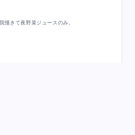
我慢きて夜野菜ジュースのみ。
tegorized in:
笑売中
,
#串かつ
#買取
 in: