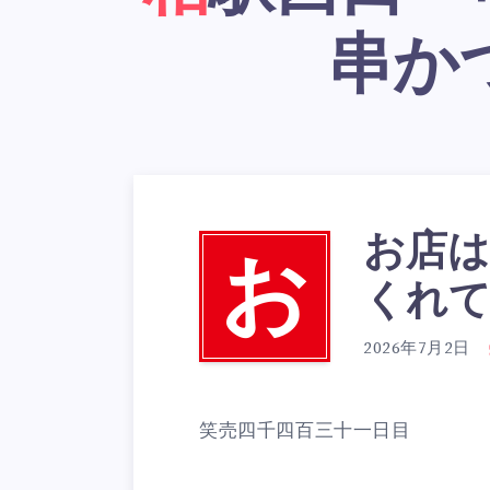
串か
お店は
お
くれ
2026年7月2日
笑売四千四百三十一日目