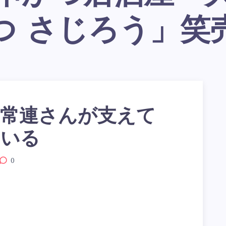
つ さじろう」笑
常連さんが支えて
ている
0