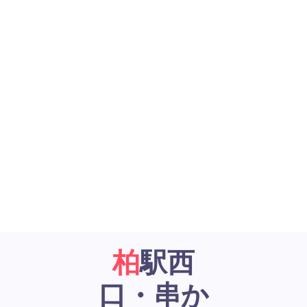
柏駅西
口・串か