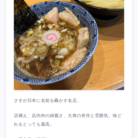
さすが日本に名前を轟かす名店。
店構え、店内外の綺麗さ、大将の所作と雰囲気、味ど
れをとっても最高。