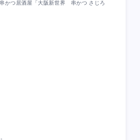
串かつ居酒屋「大阪新世界 串かつ さじろ
。
換。