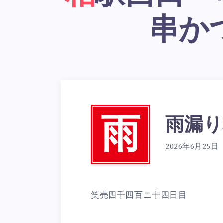
串か
雨漏り
雨
2026年6月25日
笑売四千四百ニ十四日目