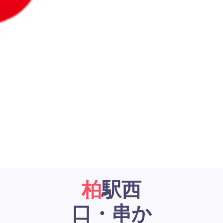
柏駅西
口・串か