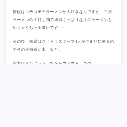
普段はコテコテのラーメンが大好きなんですが、白河
ラーメンの手打ち麺で綺麗さっぱりな汁のラーメンも
めちゃくちゃ美味いです^ ^
その後、来週はさじろうスタッフ4人が泊まりに来るの
でその事前買い出しなど。
夕方はインプットしながらウトウトしつつ
夜は自分で調理して一人晩酌。
海鮮サラダ、サバのトマトソース焼、もずく酢、SNS
で見つけて気になった卵豆腐を初めて作りつつ、蒸籠
蒸しで簡単料理を3品ほったらかし料理。
身体をケアする素材を取り入れつつ、呑兵衛なので品