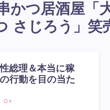
つ さじろう」笑
性総理＆本当に稼
の行動を目の当た
0