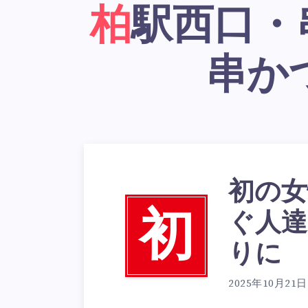
柏駅西口・串かつ居酒屋「大阪新世界
串か
初の女
ぐ人達
初
りに
2025年10月21日