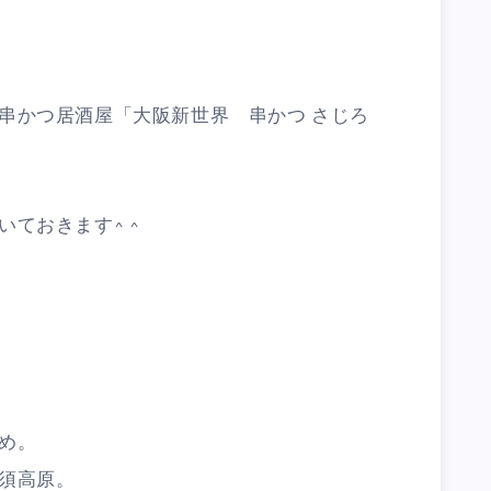
串かつ居酒屋「大阪新世界 串かつ さじろ
ておきます^ ^
め。
須高原。