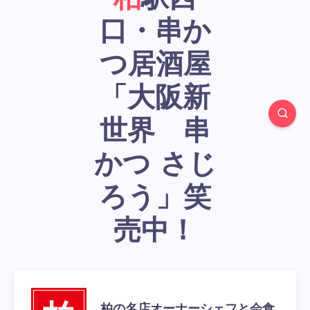
口・串か
つ居酒屋
「大阪新
世界 串
かつ さじ
ろう」笑
売中！
柏の名店オーナーシェフと会食