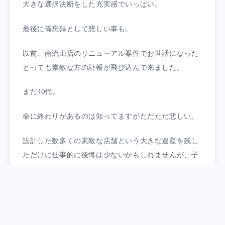
大きな選択決断をした充実感でいっぱい。
最後に備忘録として悲しい事も。
以前、南流山店のリニューアル案件でお世話になった
とっても素敵な方の訃報が飛び込んで来ました。
まだ40代。
命に終わりがあるのは知ってますがただただ悲しい。
設計した数多くの素敵な店舗という大きな遺産を残し
ただけに仕事的に後悔は少ないかもしれませんが、子
供を残しての道半ばだけは本当に無念でしょうね。
ご冥福をお祈りします。
僕たちはその方が生きたかった今と未来を生きれてい