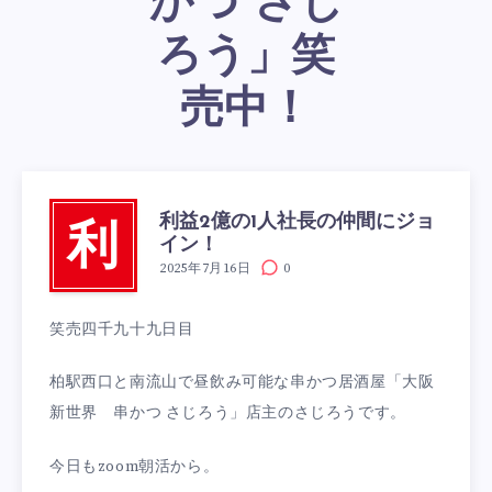
かつ さじ
ろう」笑
売中！
利益2億の1人社長の仲間にジョ
利
イン！
2025年7月16日
0
笑売四千九十九日目
柏駅西口と南流山で昼飲み可能な串かつ居酒屋「大阪
新世界 串かつ さじろう」店主のさじろうです。
今日もzoom朝活から。