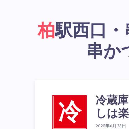
柏駅西口・串かつ居酒屋「大阪新世界
串か
冷蔵庫
冷
しは
2025年6月23日