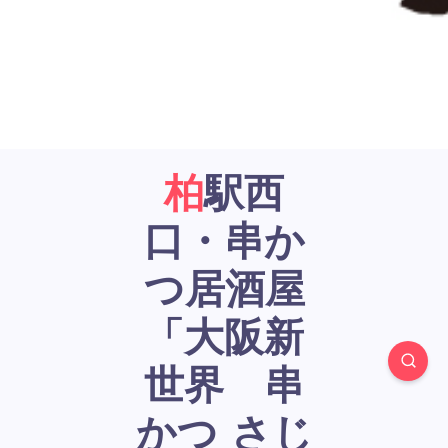
柏駅西
口・串か
つ居酒屋
「大阪新
世界 串
かつ さじ