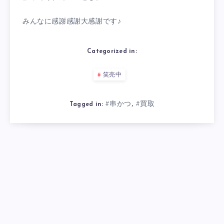
みんなに感謝感謝大感謝です♪
Categorized in:
笑売中
#串かつ
#買取
,
Tagged in:
Related Articles
恵太とランチ＆吸い殻がゼロの週末
恵
2026年8月7日