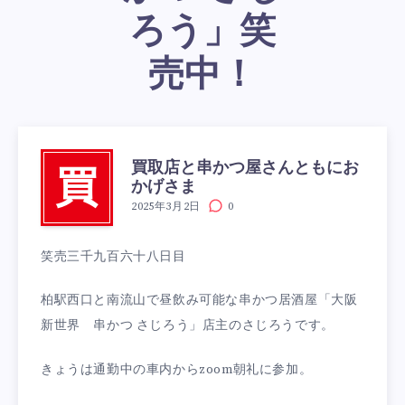
ろう」笑
売中！
買取店と串かつ屋さんともにお
買
かげさま
2025年3月2日
0
笑売三千九百六十八日目
柏駅西口と南流山で昼飲み可能な串かつ居酒屋「大阪
新世界 串かつ さじろう」店主のさじろうです。
きょうは通勤中の車内からzoom朝礼に参加。