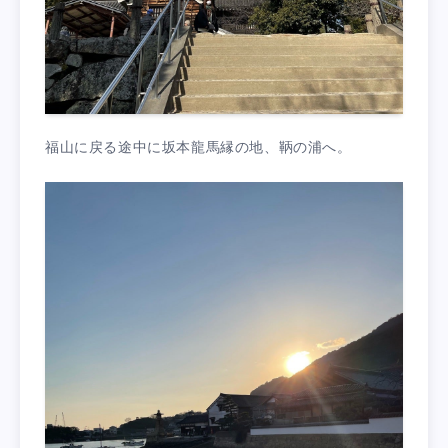
福山に戻る途中に坂本龍馬縁の地、鞆の浦へ。