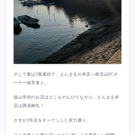
そして夜は2夜連続で、えんまるの本店へ南流山FCオ
ーナー経営者と。
福山市内のお店はどこものんびりながら、えんまる本
店は満員御礼！
さすが2号店をオープンした実力通り。