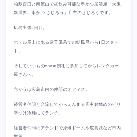
柏駅西口と南流山で昼飲み可能な串かつ居酒屋「大阪
新世界 串かつ さじろう」店主のさじろうです。
広島出張2日目。
ホテル屋上にある露天風呂での朝風呂から1日スター
ト。
そしていつものzoom朝礼に参加してからレンタカー
屋さんへ。
向かうは広島市内の仲間のオフィス。
経営者仲間と合流してからえんまる店主お勧めのピリ
辛つけ冷麺にてランチ。
経営者仲間のアテンドで原爆ドームや広島城など市内
散策。