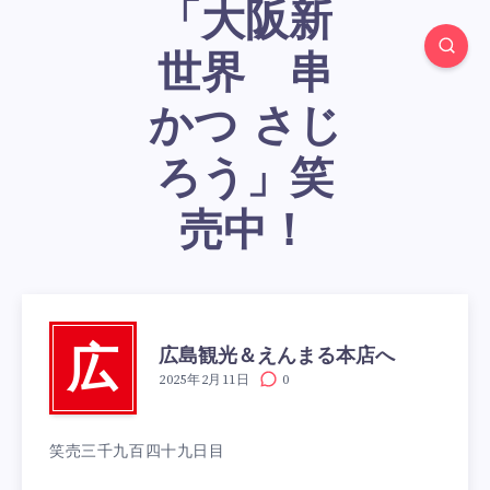
「大阪新
世界 串
かつ さじ
ろう」笑
売中！
広島観光＆えんまる本店へ
広
2025年2月11日
0
笑売三千九百四十九日目