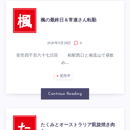
楓
楓の最終日＆常連さん転勤
2025年9月28日
0
笑売四千百六十七日目 柏駅西口と南流山で昼飲
み…
笑売中
Continue Reading
たくみとオーストラリア凱旋焼き肉