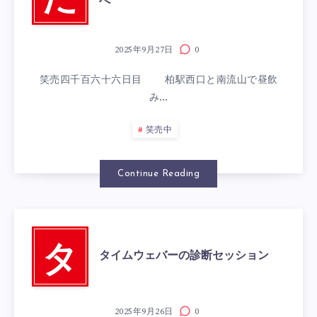
た
へ
2025年9月27日
0
笑売四千百六十六日目 柏駅西口と南流山で昼飲
み…
笑売中
Continue Reading
タ
タイムウェバーの診断セッション
2025年9月26日
0