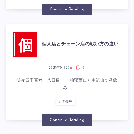
Continue Reading
個
個人店とチェーン店の戦い方の違い
2025年9月29日
0
笑売四千百六十八日目 柏駅西口と南流山で昼飲
み…
笑売中
Continue Reading