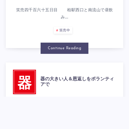
笑売四千百六十五日目 柏駅西口と南流山で昼飲
み…
笑売中
Continue Reading
器の大きい人＆恩返しをボランティ
器
アで
2025年9月25日
0
笑売四千百六十四日目 柏駅西口と南流山で昼飲
み…